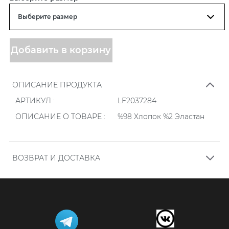
Добавить в корзину
ОПИСАНИЕ ПРОДУКТА
АРТИКУЛ :
LF2037284
ОПИСАНИЕ О ТОВАРЕ :
%98 Хлопок %2 Эластан
ВОЗВРАТ И ДОСТАВКА
.
Заказы, размещенные онлайн на нашем сайте,
проверяются ежедневно в определенное время в
течение дня в течение времени, указанного в форме
заказа. Заказы, оформленные после 14.00, проверяются
на следующий день.