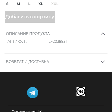
S
M
L
XL
XXL
Добавить в корзину
ОПИСАНИЕ ПРОДУКТА
АРТИКУЛ :
LF2038831
ВОЗВРАТ И ДОСТАВКА
.
Заказы, размещенные онлайн на нашем сайте,
проверяются ежедневно в определенное время в
течение дня в течение времени, указанного в форме
заказа. Заказы, оформленные после 14.00, проверяются
на следующий день.
Ваши заказы доставляются в течение 3-6 дней. Сроки
доставки по адресам за пределами центра города
Организация