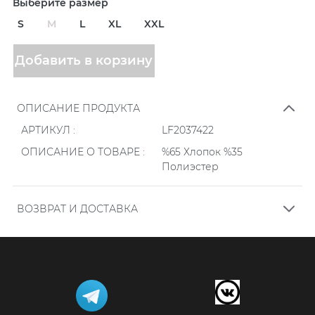
Выберите размер
S
M
L
XL
XXL
Добавить в корзину
ОПИСАНИЕ ПРОДУКТА
АРТИКУЛ :
LF2037422
ОПИСАНИЕ О ТОВАРЕ :
%65 Хлопок %35
Полиэстер
ВОЗВРАТ И ДОСТАВКА
.
Заказы, размещенные онлайн на нашем сайте,
проверяются ежедневно в определенное время в
течение дня в течение времени, указанного в форме
заказа. Заказы, оформленные после 14.00, проверяются
на следующий день.