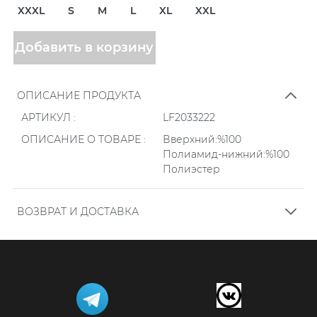
XXXL
S
M
L
XL
XXL
Добавить в корзину
ОПИСАНИЕ ПРОДУКТА
АРТИКУЛ :
LF2033222
ОПИСАНИЕ О ТОВАРЕ :
Вверхний:%100
Полиамид-нижний:%100
Полиэстер
ВОЗВРАТ И ДОСТАВКА
.
Заказы, размещенные онлайн на нашем сайте,
проверяются ежедневно в определенное время в
течение дня в течение времени, указанного в форме
заказа. Заказы, оформленные после 14.00, проверяются
на следующий день.