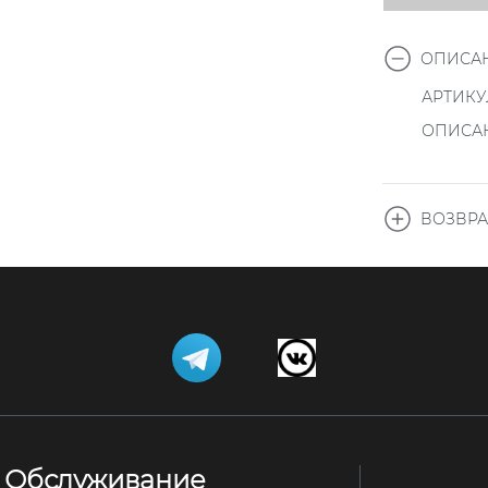
ОПИСАН
АРТИКУЛ
ОПИСАН
ВОЗВРА
.
Заказы, 
ежедневно
времени, 
14.00, пр
Ваши зака
адресам з
зависимос
Обслуживание
Обращаем 