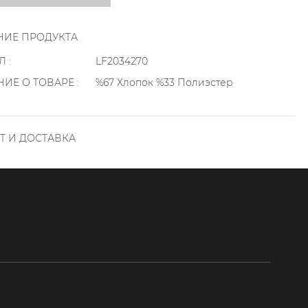
ИЕ ПРОДУКТА
 :
LF2034270
ИЕ О ТОВАРЕ :
%67 Хлопок %33 Полиэстер
Т И ДОСТАВКА
размещенные онлайн на нашем сайте, проверяются
 в определенное время в течение дня в течение
указанного в форме заказа. Заказы, оформленные после
оверяются на следующий день.
зы доставляются в течение 3-6 дней. Сроки доставки по
а пределами центра города могут отличаться в
ти от адреса доставки.
ваше внимание, что в период скидок и акций доставка