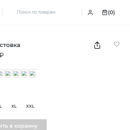
(0)
стовка
 ₽
L
XL
XXL
ть в корзину