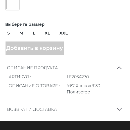
Выберите размер
S
M
L
XL
XXL
Добавить в корзину
ОПИСАНИЕ ПРОДУКТА
АРТИКУЛ :
LF2034270
ОПИСАНИЕ О ТОВАРЕ :
%67 Хлопок %33
Полиэстер
ВОЗВРАТ И ДОСТАВКА
.
Заказы, размещенные онлайн на нашем сайте,