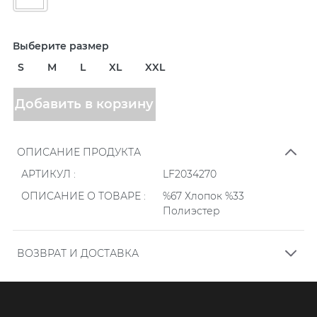
Выберите размер
S
M
L
XL
XXL
Добавить в корзину
ОПИСАНИЕ ПРОДУКТА
АРТИКУЛ :
LF2034270
ОПИСАНИЕ О ТОВАРЕ :
%67 Хлопок %33
Полиэстер
ВОЗВРАТ И ДОСТАВКА
.
Заказы, размещенные онлайн на нашем сайте,
проверяются ежедневно в определенное время в